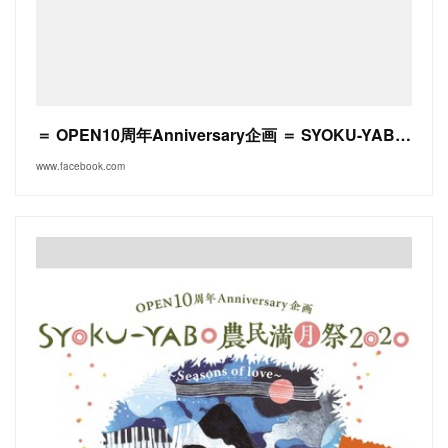
＝ OPEN10周年Anniversary企画 ＝ SYOKU-YABO農民満月祭2020 〜Seasons of Love〜
www.facebook.com