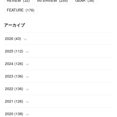
REVIEW
(
32
)
INTERVIEW
(
255
)
GEAR
(
34
)
FEATURE
(
176
)
アーカイブ
2026
(
43
)
(
2
)
2025
(
112
)
(
3
)
(
7
)
2024
(
126
)
(
5
)
(
13
)
(
7
)
2023
(
136
)
(
13
)
(
15
)
(
13
)
(
4
)
2022
(
136
)
(
6
)
(
12
)
(
15
)
(
15
)
(
6
)
2021
(
126
)
(
2
)
(
12
)
(
23
)
(
21
)
(
20
)
(
13
)
2020
(
138
)