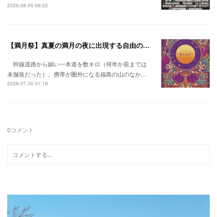
2026.08.05 06:02
【満月祭】真夏の満月の夜に出現する自由の桃源郷。
幹線道路から細い一本道を数キロ（何年か前までは
未舗装だった）。携帯が圏外になる福島の山のなか…
2026.07.30 01:19
0
コメント