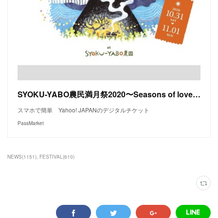
SYOKU-YABO農民満月祭2020〜Seasons of love～ in神奈川 - パスマーケット
スマホで簡単 Yahoo! JAPANのデジタルチケット
PassMarket
NEWS
(
1151
)
FESTIVAL
(
610
)