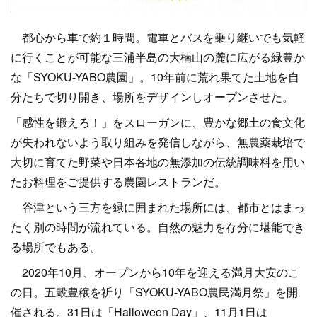
都心から車で約１時間。電車とバスを乗り継いでも気軽
に行くことが可能な三浦半島の大楠山の麓に広がる緑豊か
な「SYOKU-YABO農園」。10年前に荒れ果てた土地を自
分たちで切り開き、場所をデザインしオープンさせた。
「感性を鍛えろ！」をスローガンに、豊かな郷土の食文化
が失われないよう取り組みを発信しながら、無農薬栽培で
大切に育てた野菜や日本各地の無添加の伝統調味料を用い
たお料理をご提供する農園レストランだ。
谷津という三方を緑に囲まれた場所には、都市とはまっ
たく別の時間が流れている。自然の魅力を存分に堪能でき
る場所でもある。
2020年10月、オープンから10年を迎える満月大安のこ
の日。五穀豊穣を祈り「SYOKU-YABO農民満月祭」を開
催される。31日は「Halloween Day」、11月1日は