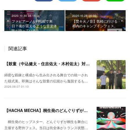
2020.10.30 08:15
2020.10.28 05:00
ファビアーノがFRUEで来
【焚キ火ノ音】気軽に行ける
日？魂が震えるような音楽体
都内のキャンプインフェス。
験が待っている。
関連記事
【鼓童（中込健太・住吉佑太・木村佑太）対談】即興で得られる新たな感覚。
綿密な鍛錬と構成から生み出される舞台での統一され
た様式美。即興はそんな鼓童の伝統から逸脱するも…
2026.08.07 01:10
【HACHA MECHA】桐生発のどんぐりずが桐生をハチャメチャに彩る。
桐生発のヒップスター、どんぐりずが桐生を舞台に
主催する野外フェス。当日は街全体がトランス状態…