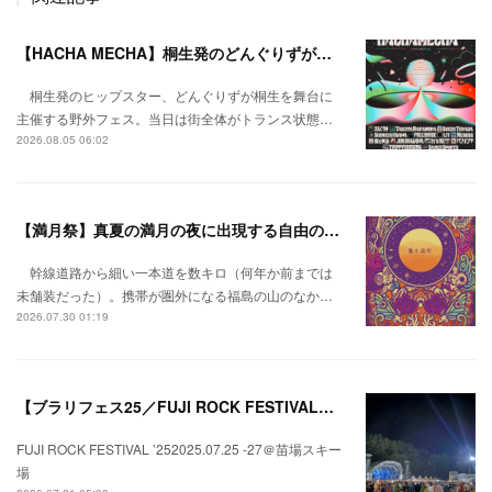
【HACHA MECHA】桐生発のどんぐりずが桐生をハチャメチャに彩る。
桐生発のヒップスター、どんぐりずが桐生を舞台に
主催する野外フェス。当日は街全体がトランス状態…
2026.08.05 06:02
【満月祭】真夏の満月の夜に出現する自由の桃源郷。
幹線道路から細い一本道を数キロ（何年か前までは
未舗装だった）。携帯が圏外になる福島の山のなか…
2026.07.30 01:19
【ブラリフェス25／FUJI ROCK FESTIVAL】日本の夏にはフジロックが欠かせない。
FUJI ROCK FESTIVAL ’252025.07.25 -27＠苗場スキー
場