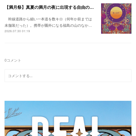
【満月祭】真夏の満月の夜に出現する自由の桃源郷。
幹線道路から細い一本道を数キロ（何年か前までは
未舗装だった）。携帯が圏外になる福島の山のなか…
2026.07.30 01:19
0
コメント