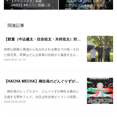
【ブラリフェス／朝霧
【CAMP Off-Tone】自然の音
JAM22】4年ぶりに朝霧に戻
とアンビエントが奏でる深い
る。
時間。
関連記事
【鼓童（中込健太・住吉佑太・木村佑太）対談】即興で得られる新たな感覚。
綿密な鍛錬と構成から生み出される舞台での統一され
た様式美。即興はそんな鼓童の伝統から逸脱するも…
2026.08.07 01:10
【HACHA MECHA】桐生発のどんぐりずが桐生をハチャメチャに彩る。
桐生発のヒップスター、どんぐりずが桐生を舞台に
主催する野外フェス。当日は街全体がトランス状態…
2026.08.05 06:02