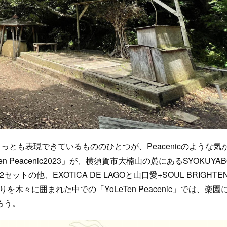
っとも表現できているもののひとつが、Peacenicのような気
eTen Peacenic2023」が、横須賀市大楠山の麓にあるSYOKUYAB
セットの他、EXOTICA DE LAGOと山口愛+SOUL BRIGHTE
を木々に囲まれた中での「YoLeTen Peacenic」では、楽園
ろう。