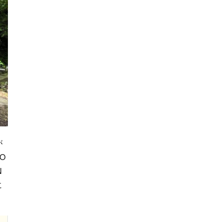
が
O
N
に