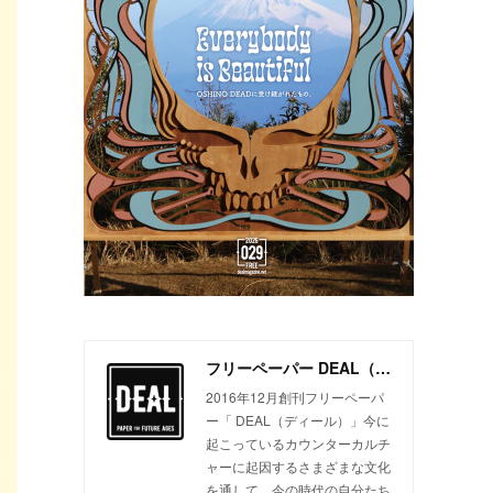
フリーペーパー DEAL（ディール）
2016年12月創刊フリーペーパ
ー「 DEAL（ディール）」今に
起こっているカウンターカルチ
ャーに起因するさまざまな文化
を通して、今の時代の自分たち