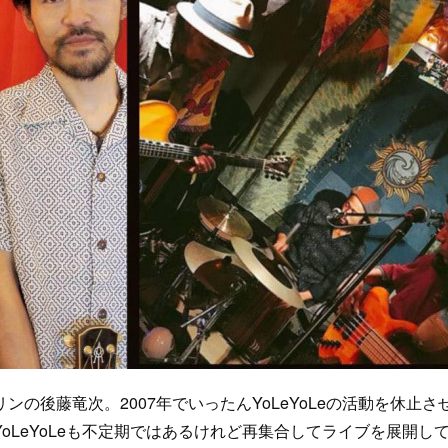
後藤竜次。2007年でいったんYoLeYoLeの活動を休止さ
LeYoLeも不定期ではあるけれど再集合してライブを展開し