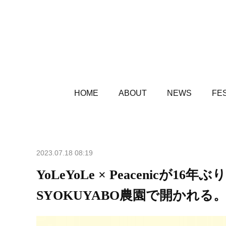
HOME
ABOUT
NEWS
FES
2023.07.18 08:19
YoLeYoLe × Peacenic
SYOKUYABO農園で開かれる