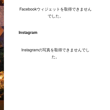
(
6
)
(
7
)
(
7
)
(
7
)
(
13
)
(
12
)
(
10
)
(
9
)
Facebookウィジェットを取得できません
(
7
)
(
8
)
(
5
)
(
7
)
(
14
)
(
6
)
(
14
)
でした。
(
7
)
(
4
)
(
5
)
(
8
)
(
8
)
(
2
)
(
4
)
(
9
)
(
3
)
(
9
)
Instagram
(
9
)
(
8
)
(
8
)
(
8
)
(
4
)
Instagramの写真を取得できませんでし
(
5
)
た。