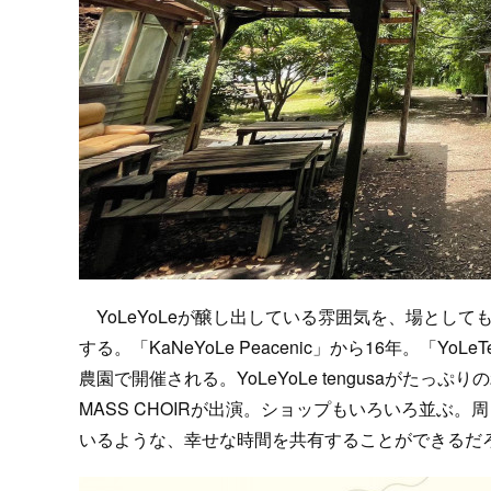
YoLeYoLeが醸し出している雰囲気を、場としても
する。「KaNeYoLe Peacenic」から16年。「YoL
農園で開催される。YoLeYoLe tengusaがたっぷりの2
MASS CHOIRが出演。ショップもいろいろ並ぶ。周り
いるような、幸せな時間を共有することができるだ