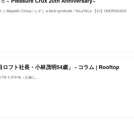
!! ~ Pleasure Crux 20th Anniversary~
ajestic Circus / らぞく a-fank syndicate / YoLeYoLe 【VJ】OVERHEADS
ロフト社長・小林茂明54歳」 - コラム | Rooftop
7年５月中旬（正確に...