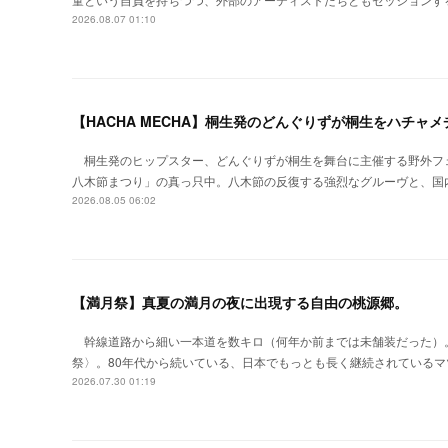
2026.08.07 01:10
【HACHA MECHA】桐生発のどんぐりずが桐生をハチャ
桐生発のヒップスター、どんぐりずが桐生を舞台に主催する野外フ
八木節まつり」の真っ只中。八木節の反復する強烈なグルーヴと、国
2026.08.05 06:02
【満月祭】真夏の満月の夜に出現する自由の桃源郷。
幹線道路から細い一本道を数キロ（何年か前までは未舗装だった）
祭〉。80年代から続いている、日本でもっとも長く継続されているマ
2026.07.30 01:19