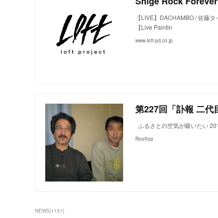
Shige Rock Forever 
【LIVE】DACHAMBO / 佐藤タイジ M
【Live Paintin
www.loft-prj.co.jp
第227回「訃報 二代目
ふるさとの空気が吸いたい 201
Rooftop
NEWS
(
1151
)