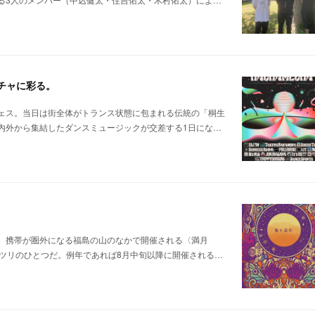
メチャに彩る。
ェス。当日は街全体がトランス状態に包まれる伝統の「桐生
内外から集結したダンスミュージックが交差する1日にな…
。携帯が圏外になる福島の山のなかで開催される〈満月
ツリのひとつだ。例年であれば8月中旬以降に開催される…