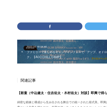
2023.05.18 04:46
ファミリーで楽しめるキャンプインフェスで「アソブ、オドロ
ク」【ACO CHiLL CAMP】
関連記事
【鼓童（中込健太・住吉佑太・木村佑太）対談】即興で得
綿密な鍛錬と構成から生み出される舞台での統一された様式美。即興
童という自負を持ちつつ、外部のアーティストたちともセッションす