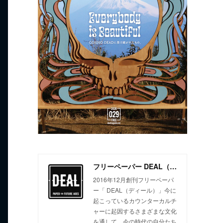
フリーペーパー DEAL（ディール）
2016年12月創刊フリーペーパ
ー「 DEAL（ディール）」今に
起こっているカウンターカルチ
ャーに起因するさまざまな文化
を通して、今の時代の自分たち