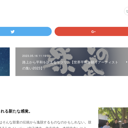
2023.05.16 11:19
路上から平和を訴えるマツリ。【世界平和を願うアーティスト
の集い2023】
られる新たな感覚。
はそんな鼓童の伝統から逸脱するものなのかもしれない。鼓
る3人のメンバー（中込健太・住吉佑太・木村佑太）によ…