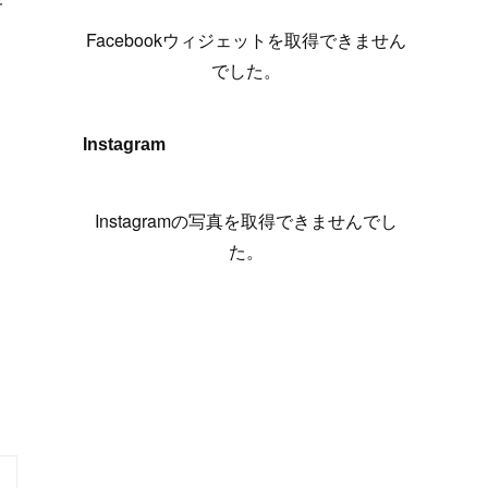
(
6
)
(
7
)
(
7
)
(
7
)
(
13
)
(
12
)
(
10
)
(
9
)
Facebookウィジェットを取得できません
(
7
)
(
8
)
(
5
)
(
7
)
(
14
)
(
6
)
(
14
)
でした。
(
7
)
(
4
)
(
5
)
(
8
)
(
8
)
(
2
)
(
4
)
(
9
)
(
3
)
(
9
)
Instagram
(
9
)
(
8
)
(
8
)
(
8
)
(
4
)
Instagramの写真を取得できませんでし
(
5
)
た。