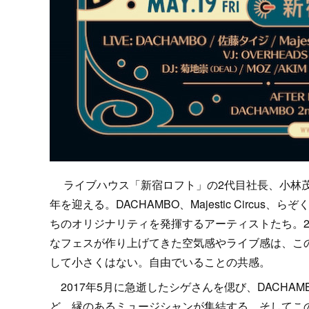
ライブハウス「新宿ロフト」の2代目社長、小林茂明（シ
年を迎える。DACHAMBO、Majestic Circus
ちのオリジナリティを発揮するアーティストたち。2
なフェスが作り上げてきた空気感やライブ感は、こ
して小さくはない。自由でいることの共感。
2017年5月に急逝したシゲさんを偲び、DACHAMB
ど、縁のあるミュージシャンが集結する。そしてこの