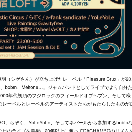
ゲさん）が立ち上げたレーベル「Pleasure Crux」が20
、らぞく、bobin、Meltone…。ジャムバンドとしてライブでより自分
000年代初頭のフジロックのフィールドオブヘブン、そして様
のレーベルとレーベルのアーティストたちがもたらしたものが
O、らぞく、YoLeYoLe、そしてネパールから参加するbobin
日のライブを最後に20年以上に渡ってDACHAMBOのリズム