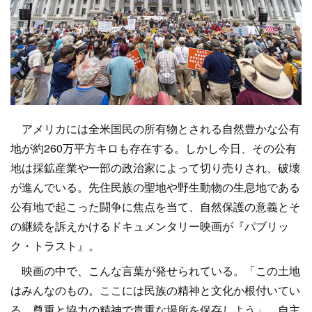
アメリカには全米国民の所有物とされる自然豊かな公有
地が約260万平方キロも存在する。しかし今日、その公有
地は採鉱産業や一部の政治家によって切り売りされ、破壊
が進んでいる。先住民族の聖地や野生動物の生息地である
公有地で起こった闘争に焦点を当て、自然保護の意義とそ
の継続を訴えかけるドキュメンタリー映画が『パブリッ
ク・トラスト』。
映画の中で、こんな言葉が発せられている。「この土地
はみんなのもの。ここには民族の精神と文化か根付いてい
る。尊重と協力の精神で貴重な場所を保存しよう」。自主