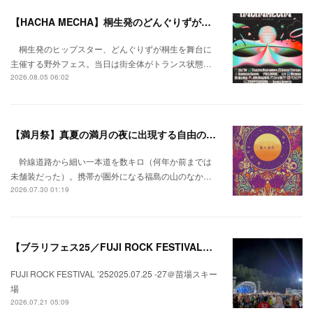
【HACHA MECHA】桐生発のどんぐりずが桐生をハチャメチャに彩る。
桐生発のヒップスター、どんぐりずが桐生を舞台に
主催する野外フェス。当日は街全体がトランス状態…
2026.08.05 06:02
【満月祭】真夏の満月の夜に出現する自由の桃源郷。
幹線道路から細い一本道を数キロ（何年か前までは
未舗装だった）。携帯が圏外になる福島の山のなか…
2026.07.30 01:19
【ブラリフェス25／FUJI ROCK FESTIVAL】日本の夏にはフジロックが欠かせない。
FUJI ROCK FESTIVAL ’252025.07.25 -27＠苗場スキー
場
2026.07.21 05:09