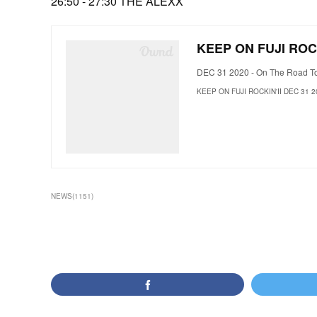
26:50 - 27:30 THE ALEXX
KEEP ON FUJI ROCK
DEC 31 2020 - On The Road T
KEEP ON FUJI ROCKIN'II DEC 31 2
NEWS
(
1151
)