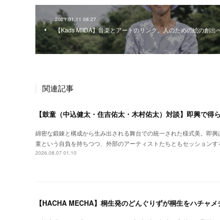
2021.01.11 08:27
【Kads MIIDA】音楽とアートのリンク。人のための絵の創出
関連記事
【鼓童（中込健太・住吉佑太・木村佑太）対談】即興で得
綿密な鍛錬と構成から生み出される舞台での統一された様式美。即興
童という自負を持ちつつ、外部のアーティストたちともセッションす
2026.08.07 01:10
【HACHA MECHA】桐生発のどんぐりずが桐生をハチャ