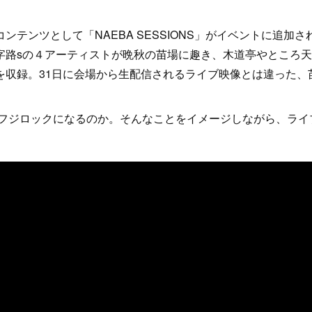
ンツとして「NAEBA SESSIONS」がイベントに追加さ
、T字路sの４アーティストが晩秋の苗場に趣き、木道亭やところ天
を収録。31日に会場から生配信されるライブ映像とは違った、
なフジロックになるのか。そんなことをイメージしながら、ライ