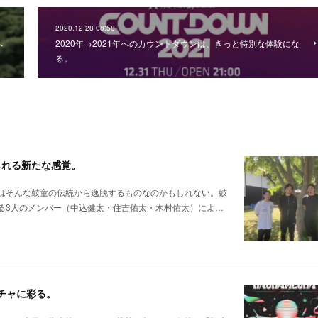
2020.12.28 08:58
へ
2020年→2021年へのカウントダウンは、きっと特別な体験にな
る。
られる新たな感覚。
はそんな鼓童の伝統から逸脱するものなのかもしれない。鼓
る3人のメンバー（中込健太・住吉佑太・木村佑太）によ…
メチャに彩る。