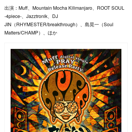
出演：Muff、Mountain Mocha Kilimanjaro、ROOT SOUL
-4piece-、Jazztronik、DJ
JIN（RHYMESTER/breakthrough）、島晃一（Soul
Matters/CHAMP）、ほか