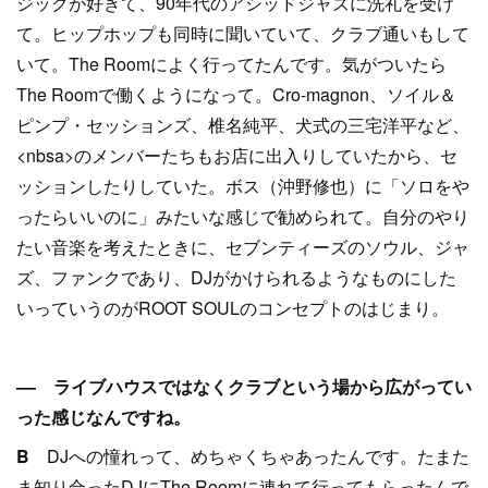
ジックが好きて、90年代のアシッドジャズに洗礼を受け
て。ヒップホップも同時に聞いていて、クラブ通いもして
いて。The Roomによく行ってたんです。気がついたら
The Roomで働くようになって。Cro-magnon、ソイル＆
ピンプ・セッションズ、椎名純平、犬式の三宅洋平など、
<nbsa>のメンバーたちもお店に出入りしていたから、セ
ッションしたりしていた。ボス（沖野修也）に「ソロをや
ったらいいのに」みたいな感じで勧められて。自分のやり
たい音楽を考えたときに、セブンティーズのソウル、ジャ
ズ、ファンクであり、DJがかけられるようなものにした
いっていうのがROOT SOULのコンセプトのはじまり。
–– ライブハウスではなくクラブという場から広がってい
った感じなんですね。
B
DJへの憧れって、めちゃくちゃあったんです。たまた
ま知り合ったDJにThe Roomに連れて行ってもらったんで