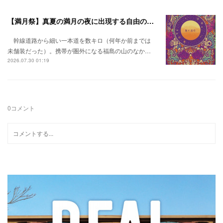
【満月祭】真夏の満月の夜に出現する自由の桃源郷。
幹線道路から細い一本道を数キロ（何年か前までは
未舗装だった）。携帯が圏外になる福島の山のなか…
2026.07.30 01:19
0
コメント