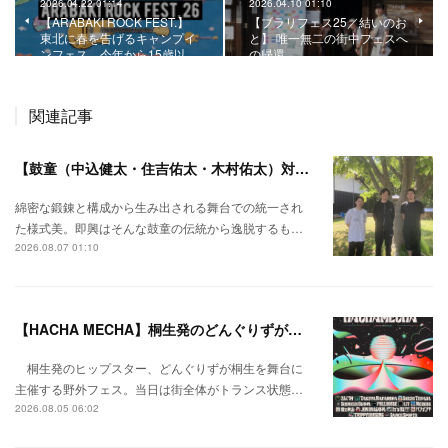
2026.04.22 01:14
2026.04.10 01:10
【ARABAKI ROCK FEST.】
【ブラリフェス25／結いのお
東北に春を告げるキャンプイ
と】 唯一無二の街中フェスへ
ンフェス。今年から15歳以…
の帰還。
関連記事
【鼓童（中込健太・住吉佑太・木村佑太）対談】即興で得られる新たな感覚。
綿密な鍛錬と構成から生み出される舞台での統一され
た様式美。即興はそんな鼓童の伝統から逸脱するも…
2026.08.07 01:10
【HACHA MECHA】桐生発のどんぐりずが桐生をハチャメチャに彩る。
桐生発のヒップスター、どんぐりずが桐生を舞台に
主催する野外フェス。当日は街全体がトランス状態…
2026.08.05 06:02