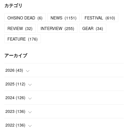
カテゴリ
OHSINO DEAD
(
6
)
NEWS
(
1151
)
FESTIVAL
(
610
)
REVIEW
(
32
)
INTERVIEW
(
255
)
GEAR
(
34
)
FEATURE
(
176
)
アーカイブ
2026
(
43
)
(
2
)
2025
(
112
)
(
3
)
(
7
)
2024
(
126
)
(
5
)
(
13
)
(
7
)
2023
(
136
)
(
13
)
(
15
)
(
13
)
(
4
)
2022
(
136
)