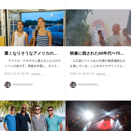
重くなりそうなアメリカの…
映像に残された60年代〜70…
アメリカ・テキサスに暮らすふたりのテ
「人工的につくられた幻覚が無意識的な心
ィーンの女の子。高校を中退し、ダイナ…
を表している」ことをサイケデリックと…
2022.12.21 01:59
2022.11.18 02:43
NEWS
REVIEW
NEWS
REVIEW
atamanisyokku
atamanisyokku