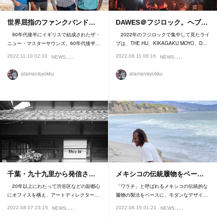
世界屈指のファンクバンド…
DAWES＠フジロック。ヘブ…
90年代後半にイギリスで結成されたザ・
2022年のフジロックで集中して見たライ
ニュー・マスターサウンズ。60年代後半…
ブは、THE HU、KIKAGAKU MOYO、D…
2022.11.10 02:33
2022.08.11 06:16
NEWS
REVIEW
NEWS
REVIEW
atamanisyokku
atamanisyokku
千葉・九十九里から発信さ…
メキシコの伝統履物をベー…
20年以上にわたって渋谷区などの副都心
「ワラチ」と呼ばれるメキシコの伝統的な
にオフィスを構え、アートディレクター…
履物の製法をベースに、モダンなデザイ…
2022.08.07 23:15
2022.06.15 01:21
NEWS
REVIEW
NEWS
REVIEW