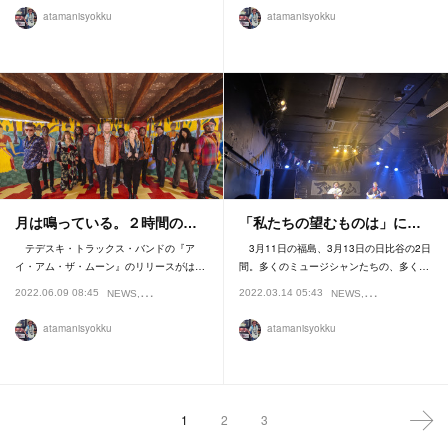
atamanisyokku
atamanisyokku
月は鳴っている。２時間の…
「私たちの望むものは」に…
テデスキ・トラックス・バンドの『ア
3月11日の福島、3月13日の日比谷の2日
イ・アム・ザ・ムーン』のリリースがは…
間。多くのミュージシャンたちの、多く…
2022.06.09 08:45
2022.03.14 05:43
NEWS
REVIEW
NEWS
REVIEW
atamanisyokku
atamanisyokku
1
2
3