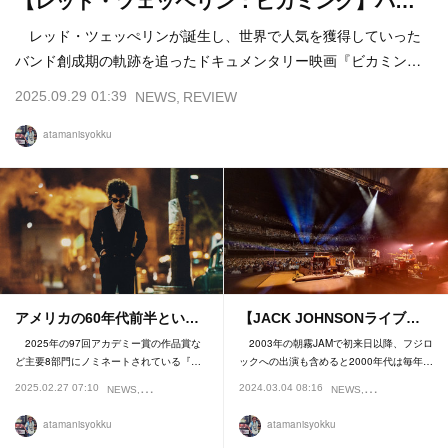
【レッド・ツェッペリン：ビカミング】バ…
レッド・ツェッぺリンが誕生し、世界で人気を獲得していった
バンド創成期の軌跡を追ったドキュメンタリー映画『ビカミン…
2025.09.29 01:39
NEWS
REVIEW
atamanisyokku
アメリカの60年代前半とい…
【JACK JOHNSONライブ…
2025年の97回アカデミー賞の作品賞な
2003年の朝霧JAMで初来日以降、フジロ
ど主要8部門にノミネートされている『…
ックへの出演も含めると2000年代は毎年…
2025.02.27 07:10
2024.03.04 08:16
NEWS
REVIEW
NEWS
REVIEW
atamanisyokku
atamanisyokku