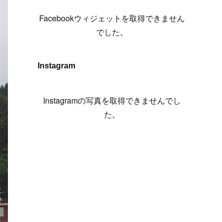
(
6
)
(
7
)
(
7
)
(
7
)
(
13
)
(
12
)
(
10
)
(
9
)
Facebookウィジェットを取得できません
(
7
)
(
8
)
(
5
)
(
7
)
(
14
)
(
6
)
(
14
)
でした。
(
7
)
(
4
)
(
5
)
(
8
)
(
8
)
(
2
)
(
4
)
(
9
)
(
3
)
(
9
)
Instagram
(
9
)
(
8
)
(
8
)
(
8
)
(
4
)
Instagramの写真を取得できませんでし
(
5
)
た。