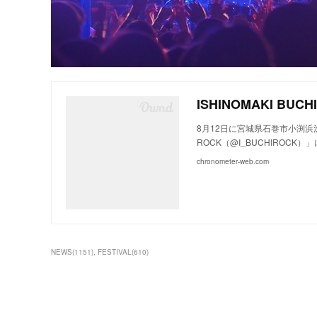
8月12日に宮城県石巻市小渕浜漁
ROCK（@I_BUCHIROCK）」
chronometer-web.com
NEWS
(
1151
)
FESTIVAL
(
610
)