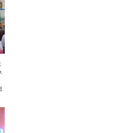
に
ス
思