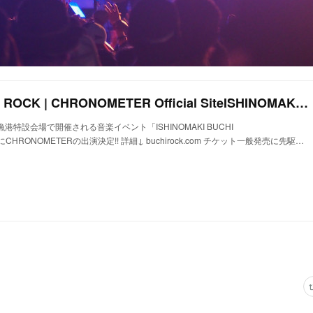
ISHINOMAKI BUCHI ROCK | CHRONOMETER Official SiteISHINOMAKI BUCHI ROCK – CHRONOMETER Official Site
港特設会場で開催される音楽イベント「ISHINOMAKI BUCHI
にCHRONOMETERの出演決定!! 詳細↓ buchirock.com チケット一般発売に先駆…