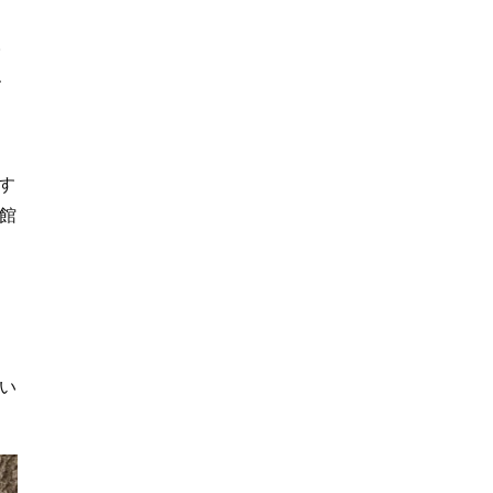
。
、
す
館
てい