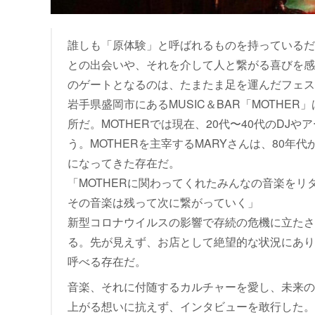
誰しも「原体験」と呼ばれるものを持っているだろ
との出会いや、それを介して人と繋がる喜びを感
のゲートとなるのは、たまたま足を運んだフェスか
岩手県盛岡市にあるMUSIC＆BAR「MOTH
所だ。MOTHERでは現在、20代〜40代のDJや
う。MOTHERを主宰するMARYさんは、80年代
になってきた存在だ。
「MOTHERに関わってくれたみんなの音楽を
その音楽は残って次に繋がっていく」
新型コロナウイルスの影響で存続の危機に立たさ
る。先が見えず、お店として絶望的な状況にありな
呼べる存在だ。
音楽、それに付随するカルチャーを愛し、未来の
上がる想いに抗えず、インタビューを敢行した。MOT