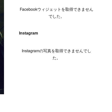
(
6
)
(
7
)
(
7
)
(
7
)
(
13
)
(
12
)
(
10
)
(
9
)
Facebookウィジェットを取得できません
(
7
)
(
8
)
(
5
)
(
7
)
(
14
)
(
6
)
(
14
)
でした。
(
7
)
(
4
)
(
5
)
(
8
)
(
8
)
(
2
)
(
4
)
(
9
)
(
3
)
(
9
)
Instagram
(
9
)
(
8
)
(
8
)
(
8
)
(
4
)
Instagramの写真を取得できませんでし
(
5
)
た。