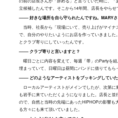
の前の店長さんが「辞める」と言っていた時に、「
立候補したんです。そこから14年間、店長をやらせ
–––– 好きな場所を自ら守られたんですね。MAR
当時、社長から「現場にいて、売り上げがマイナス
で、自分のやりたいようにお店を作っていきました
とクラブ寄りにしていったんです。
–––– クラブ寄りと言いますと？
曜日ごとに内容を変えて、毎週「帯」のPartyを
埋まっていて、日曜日は昼間にバンドに借りてもら
–––– どのようなアーティストをブッキングしてい
ローカルアーティストがメインでしたが、次第に東
も岩手に来ていただくようになりました。店長と並
ので、自然と当時の先端にあったHIPHOPの影響も
る方々にも来て頂いていました。