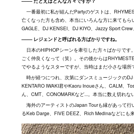
–––– たとえばどんな方々ですか？
一番最初に私が組んだPartyのゲストは、RHYMESTE
亡くなった方も含め、本当にいろんな方に来てもらいました
GAGLE、DJ KENSEI、DJ KIYO、Jazzy Spo
–––– レジェンドと呼ばれる方ばかりですね。
日本のHIPHOPシーンを牽引した方々ばかりです。
ごく仲良くなって（笑）。その後からはRHYMES
でやるようなスターですが、当時はまだ小さな場所で
時が経つにつれ、次第にダンスミュージックのDJ
KENTARO IWAKI君やKaoru Inoueさん、CALM、Tos
ん、CMT、CONOMARKなど...。本当に数え切
海外のアーティストのJapan Tourも縁があって行いました
るKeb Darge、FIVE DEEZ、Rich Medinaな