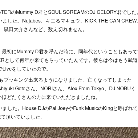
RのMummy D君とSOUL SCREAMのDJ CELORY君でした
。Nujabes、キエるマキュウ、KICK THE CAN CREW
rt Crew、黒田大介さんなど、数え切れません。
最初にMummy D君を呼んだ時に、同年代ということもあって
TERとして何年か来てもらっていたんです。彼らは今はもう武道
Liveをしていたので。
もブッキング出来るようになりました。亡くなってしまった
hiyuki Gotoさん、NORIさん、Alex From Tokyo、DJ NOBUく
れないほどたくさんの方に来ていただきましたね。
。House DJのPal JoeyやFunk MusicのKingと呼ばれ
どにも来て頂いていました。