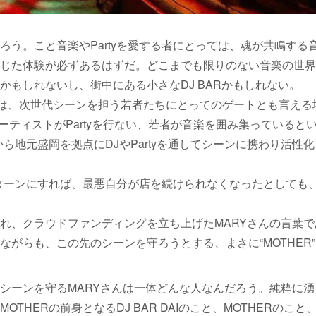
う。こと音楽やPartyを愛する者にとっては、魂が共鳴する
じた体験が必ずあるはずだ。どこまでも限りのない音楽の世界
もしれないし、街中にある小さなDJ BARかもしれない。
ER」は、次世代シーンを担う若者たちにとってのゲートとも言える
アーティストがPartyを行ない、若者が音楽を囲み集っていると
から地元盛岡を拠点にDJやPartyを通してシーンに携わり活性化
リターンにすれば、最悪自分が店を続けられなくなったとしても
れ、クラウドファンディングを立ち上げたMARYさんの言葉で
がらも、この先のシーンを守ろうとする、まさに“MOTHER”
シーンを守るMARYさんは一体どんな人なんだろう。純粋に湧
HERの前身となるDJ BAR DAIのこと、MOTHERのこと