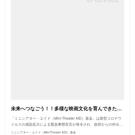
未来へつなごう！！多様な映画文化を育んできた全国のミニシアターをクラウドファンディングで応援
「ミニシアター・エイド（Mini-Theater AID）基金」は新型コロナウ
イルスの感染拡大による緊急事態宣言が発令され、政府からの外出…
ミニシアター・エイド（Mini-Theater AID）基金