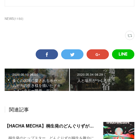
NEWS
(
1150
)
2020.05.10 06:00
2020.05.04 08:29
多くの国民に愛されるホセ・
人と場所がつくる宿。
ムヒカの生き様を描いたドキ
ュメンタリー映画、デジタ…
関連記事
【HACHA MECHA】桐生発のどんぐりずが桐生をハチャメチャに彩る。
桐生発のヒップスター、どんぐりずが桐生を舞台に