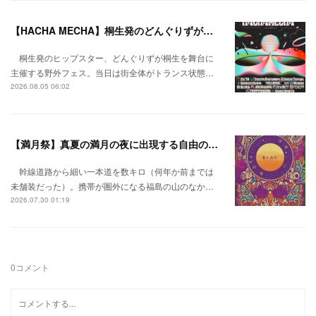
【HACHA MECHA】桐生発のどんぐりずが桐生をハチャメチャに彩る。
桐生発のヒップスター、どんぐりずが桐生を舞台に
主催する野外フェス。当日は街全体がトランス状態…
2026.08.05 06:02
【満月祭】真夏の満月の夜に出現する自由の桃源郷。
幹線道路から細い一本道を数キロ（何年か前までは
未舗装だった）。携帯が圏外になる福島の山のなか…
2026.07.30 01:19
0
コメント