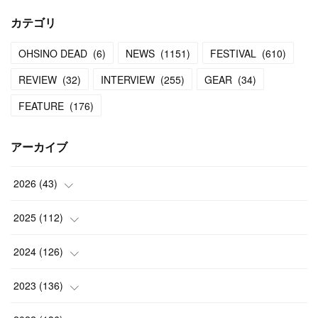
カテゴリ
OHSINO DEAD
(
6
)
NEWS
(
1151
)
FESTIVAL
(
610
)
REVIEW
(
32
)
INTERVIEW
(
255
)
GEAR
(
34
)
FEATURE
(
176
)
アーカイブ
2026
(
43
)
(
2
)
2025
(
112
)
(
3
)
(
7
)
2024
(
126
)
(
5
)
(
13
)
(
7
)
2023
(
136
)
(
13
)
(
15
)
(
13
)