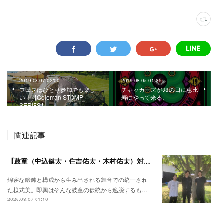
2019.08.07 02:00
2019.08.05 01:35
フェスはひとり参加でも楽し
チャッカーズが88の日に恵比
い！【Coleman STOMP
寿にやって来る。
SERIES】
関連記事
【鼓童（中込健太・住吉佑太・木村佑太）対談】即興で得られる新たな感覚。
綿密な鍛錬と構成から生み出される舞台での統一され
た様式美。即興はそんな鼓童の伝統から逸脱するも…
2026.08.07 01:10