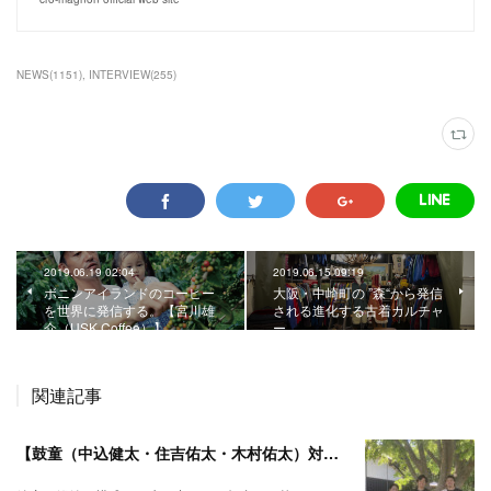
NEWS
(
1151
)
INTERVIEW
(
255
)
2019.06.19 02:04
2019.06.15 09:19
ボニンアイランドのコーヒー
大阪・中崎町の ”森“から発信
を世界に発信する。【宮川雄
される進化する古着カルチャ
介（USK Coffee）】
ー。
関連記事
【鼓童（中込健太・住吉佑太・木村佑太）対談】即興で得られる新たな感覚。