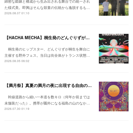
綿密な鍛錬と構成から生み出される舞台での統一され
た様式美。即興はそんな鼓童の伝統から逸脱するも…
2026.08.07 01:10
【HACHA MECHA】桐生発のどんぐりずが桐生をハチャメチャに彩る。
桐生発のヒップスター、どんぐりずが桐生を舞台に
主催する野外フェス。当日は街全体がトランス状態…
2026.08.05 06:02
【満月祭】真夏の満月の夜に出現する自由の桃源郷。
幹線道路から細い一本道を数キロ（何年か前までは
未舗装だった）。携帯が圏外になる福島の山のなか…
2026.07.30 01:19