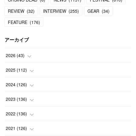
REVIEW
(
32
)
INTERVIEW
(
255
)
GEAR
(
34
)
FEATURE
(
176
)
アーカイブ
2026
(
43
)
(
2
)
2025
(
112
)
(
3
)
(
7
)
2024
(
126
)
(
5
)
(
13
)
(
7
)
2023
(
136
)
(
13
)
(
15
)
(
13
)
(
4
)
2022
(
136
)
(
6
)
(
12
)
(
15
)
(
15
)
(
6
)
2021
(
126
)