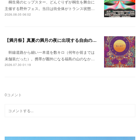
桐生発のヒップスター、どんぐりずが桐生を舞台に
主催する野外フェス。当日は街全体がトランス状態…
2026.08.05 06:02
【満月祭】真夏の満月の夜に出現する自由の桃源郷。
幹線道路から細い一本道を数キロ（何年か前までは
未舗装だった）。携帯が圏外になる福島の山のなか…
2026.07.30 01:19
0
コメント