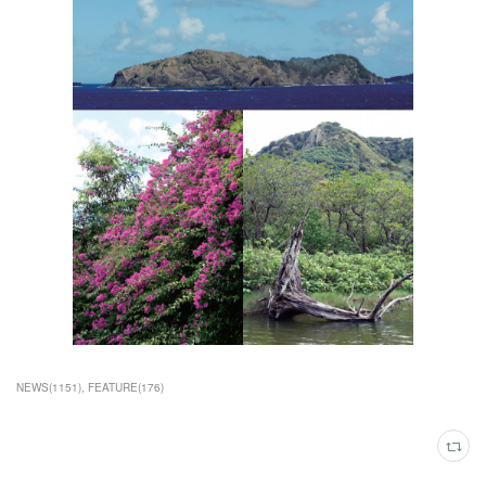
NEWS
(
1151
)
FEATURE
(
176
)