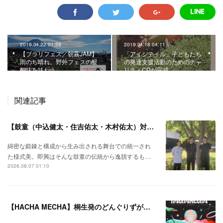
2019.04.22 01:59
2019.04.18 04:11
【ブラリフェス／朝霧JAM】
「アイシテイル」子どもたち
雨のち晴れ。野外フェスの醍
の発達支援活動のためのチャ
醐味を味わう。
リティCDが完成。
関連記事
【鼓童（中込健太・住吉佑太・木村佑太）対談】即興で得られる新たな感覚。
綿密な鍛錬と構成から生み出される舞台での統一され
た様式美。即興はそんな鼓童の伝統から逸脱するも…
2026.08.07 01:10
【HACHA MECHA】桐生発のどんぐりずが桐生をハチャメチャに彩る。