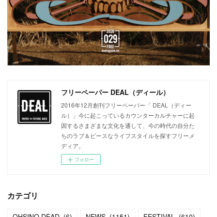
フリーペーパー DEAL（ディール）
2016年12月創刊フリーペーパー「 DEAL（ディー
ル）」今に起こっているカウンターカルチャーに起
因するさまざまな文化を通して、今の時代の自分た
ちのラブ＆ピースなライフスタイルを探すフリーメ
ディア。
フォロー
カテゴリ
OHSINO DEAD
(
6
)
NEWS
(
1151
)
FESTIVAL
(
610
)