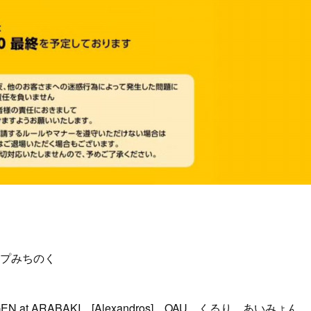
ンプみちのく
GEN at ARABAKI、[Alexandros]、OAU、くるり、あいみょん、