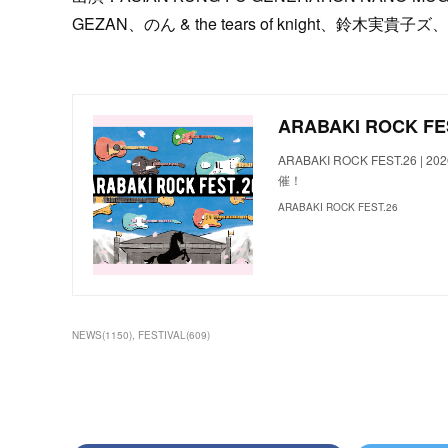
GEZAN、のん & the tears of knight、鈴
ARABAKI ROCK FE
ARABAKI ROCK FEST.2
催！
ARABAKI ROCK FEST.26
NEWS
(
1150
)
FESTIVAL
(
609
)