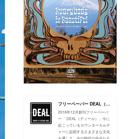
フリーペーパー DEAL（ディール）
2016年12月創刊フリーペーパ
ー「 DEAL（ディール）」今に
起こっているカウンターカルチ
ャーに起因するさまざまな文化
を通して、今の時代の自分たち