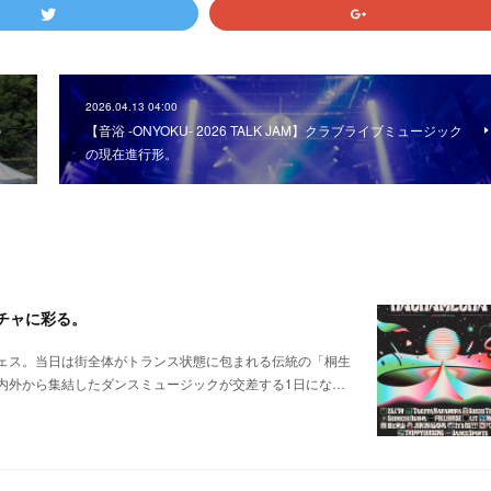
2026.04.13 04:00
の
【音浴 -ONYOKU- 2026 TALK JAM】クラブライブミュージック
の現在進行形。
メチャに彩る。
ェス。当日は街全体がトランス状態に包まれる伝統の「桐生
内外から集結したダンスミュージックが交差する1日にな…