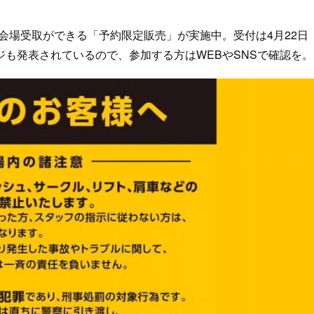
ボグッズ会場受取ができる「予約限定販売」が実施中。受付は4月22日
も発表されているので、参加する方はWEBやSNSで確認を。