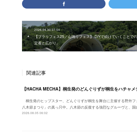
2026.04.30 07:54
【ブラリフェス25／山鳴りフェス】 DIYで続けていくことで
定着と広がり。
関連記事
【HACHA MECHA】桐生発のどんぐりずが桐生をハチャ
桐生発のヒップスター、どんぐりずが桐生を舞台に主催する野外フ
八木節まつり」の真っ只中。八木節の反復する強烈なグルーヴと、国
2026.08.05 06:02