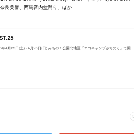
木実貴子ズ、奈良美智、西馬音内盆踊り、ほか
ST.25
6 | 2026年4月25日(土) - 4月26日(日) みちのく公園北地区「エコキャンプみちのく」で開