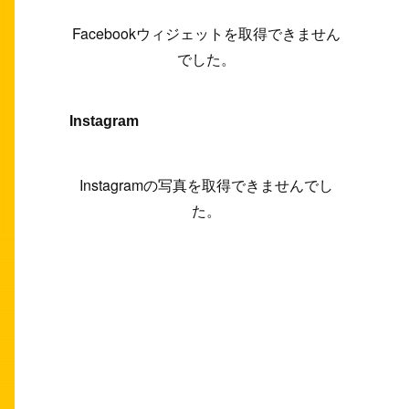
(
6
)
(
7
)
(
7
)
(
7
)
(
13
)
(
12
)
(
10
)
(
9
)
Facebookウィジェットを取得できません
(
7
)
(
8
)
(
5
)
(
7
)
(
14
)
(
6
)
(
14
)
でした。
(
7
)
(
4
)
(
5
)
(
8
)
(
8
)
(
2
)
(
4
)
(
9
)
(
3
)
(
9
)
Instagram
(
9
)
(
8
)
(
8
)
(
8
)
(
4
)
Instagramの写真を取得できませんでし
(
5
)
た。