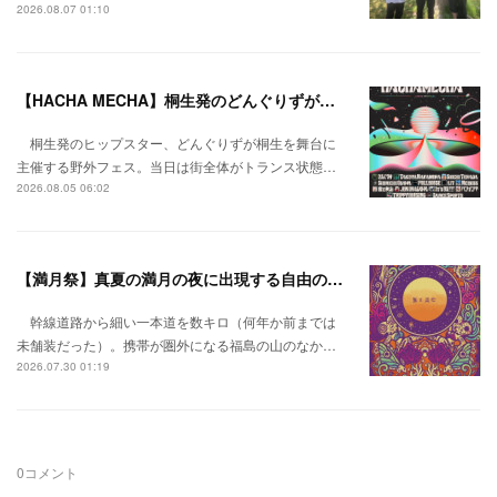
2026.08.07 01:10
【HACHA MECHA】桐生発のどんぐりずが桐生をハチャメチャに彩る。
桐生発のヒップスター、どんぐりずが桐生を舞台に
主催する野外フェス。当日は街全体がトランス状態…
2026.08.05 06:02
【満月祭】真夏の満月の夜に出現する自由の桃源郷。
幹線道路から細い一本道を数キロ（何年か前までは
未舗装だった）。携帯が圏外になる福島の山のなか…
2026.07.30 01:19
0
コメント