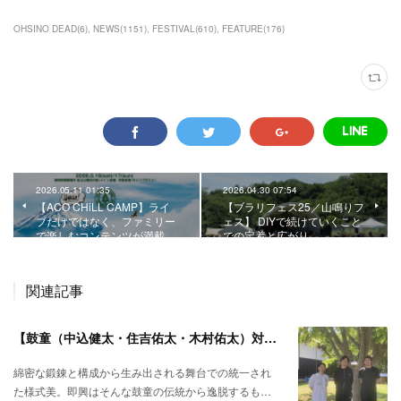
OHSINO DEAD
(
6
)
NEWS
(
1151
)
FESTIVAL
(
610
)
FEATURE
(
176
)
2026.05.11 01:35
2026.04.30 07:54
【ACO CHiLL CAMP】ライ
【ブラリフェス25／山鳴りフ
ブだけではなく、ファミリー
ェス】 DIYで続けていくこと
で楽しむコンテンツが満載。
での定着と広がり。
関連記事
【鼓童（中込健太・住吉佑太・木村佑太）対談】即興で得られる新たな感覚。
綿密な鍛錬と構成から生み出される舞台での統一され
た様式美。即興はそんな鼓童の伝統から逸脱するも…