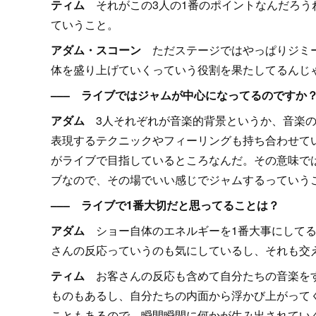
ティム
それがこの3人の1番のポイントなんだろう
ていうこと。
アダム・スコーン
ただステージではやっぱりジミー
体を盛り上げていくっていう役割を果たしてるんじ
––– ライブではジャムが中心になってるのですか
アダム
3人それぞれが音楽的背景というか、音楽の
表現するテクニックやフィーリングも持ち合わせて
がライブで目指しているところなんだ。その意味で
ブなので、その場でいい感じでジャムするっていう
––– ライブで1番大切だと思ってることは？
アダム
ショー自体のエネルギーを1番大事にしてる
さんの反応っていうのも気にしているし、それも交
ティム
お客さんの反応も含めて自分たちの音楽をす
ものもあるし、自分たちの内面から浮かび上がって
こともあるので、瞬間瞬間に何かが生み出されてい