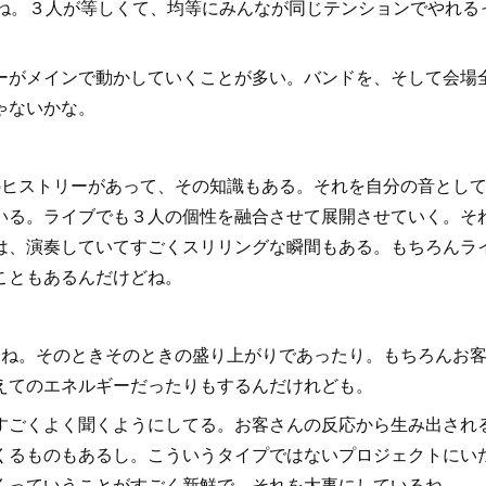
ね。３人が等しくて、均等にみんなが同じテンションでやれる
がメインで動かしていくことが多い。バンドを、そして会場
ゃないかな。
？
ヒストリーがあって、その知識もある。それを自分の音とし
いる。ライブでも３人の個性を融合させて展開させていく。そ
は、演奏していてすごくスリリングな瞬間もある。もちろんラ
こともあるんだけどね。
ね。そのときそのときの盛り上がりであったり。もちろんお
えてのエネルギーだったりもするんだけれども。
ごくよく聞くようにしてる。お客さんの反応から生み出され
くるものもあるし。こういうタイプではないプロジェクトにい
くっていうことがすごく新鮮で、それを大事にしているね。