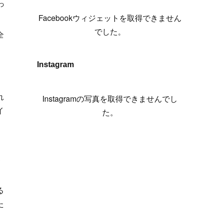
っ
(
6
)
(
7
)
(
7
)
(
7
)
(
13
)
(
12
)
(
10
)
(
9
)
Facebookウィジェットを取得できません
(
7
)
(
8
)
(
5
)
(
7
)
(
14
)
(
6
)
(
14
)
でした。
全
(
7
)
(
4
)
(
5
)
(
8
)
(
8
)
(
2
)
(
4
)
(
9
)
(
3
)
(
9
)
Instagram
(
9
)
(
8
)
(
8
)
て
(
8
)
(
4
)
れ
Instagramの写真を取得できませんでし
イ
(
5
)
た。
客
る
た