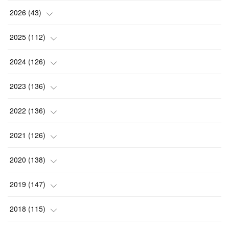
2026
(
43
)
(
2
)
2025
(
112
)
(
3
)
(
7
)
2024
(
126
)
(
5
)
(
13
)
(
7
)
2023
(
136
)
(
13
)
(
15
)
(
13
)
(
4
)
2022
(
136
)
(
6
)
(
12
)
(
15
)
(
15
)
(
6
)
2021
(
126
)
(
2
)
(
12
)
(
23
)
(
21
)
(
20
)
(
13
)
2020
(
138
)
(
6
)
(
6
)
(
17
)
(
15
)
(
22
)
(
13
)
(
9
)
2019
(
147
)
(
6
)
(
6
)
(
5
)
(
14
)
(
11
)
(
9
)
(
14
)
(
14
)
2018
(
115
)
(
14
)
(
4
)
(
11
)
(
15
)