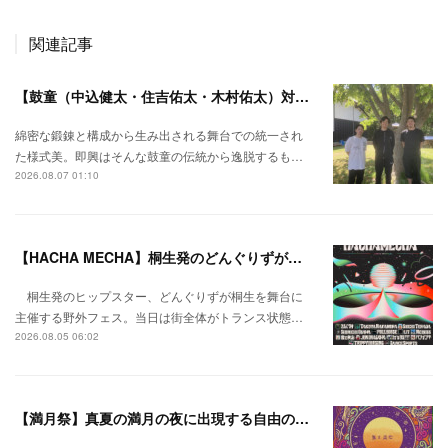
関連記事
【鼓童（中込健太・住吉佑太・木村佑太）対談】即興で得られる新たな感覚。
綿密な鍛錬と構成から生み出される舞台での統一され
た様式美。即興はそんな鼓童の伝統から逸脱するも…
2026.08.07 01:10
【HACHA MECHA】桐生発のどんぐりずが桐生をハチャメチャに彩る。
桐生発のヒップスター、どんぐりずが桐生を舞台に
主催する野外フェス。当日は街全体がトランス状態…
2026.08.05 06:02
【満月祭】真夏の満月の夜に出現する自由の桃源郷。