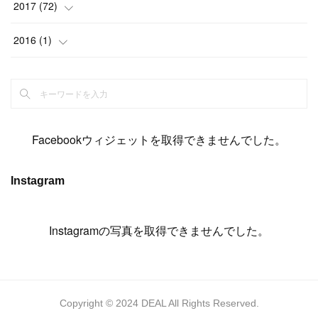
(
19
)
(
19
)
(
17
)
(
8
)
2017
(
72
)
(
8
)
(
18
)
(
8
)
(
6
)
(
15
)
(
18
)
(
22
)
(
17
)
(
16
)
2016
(
1
)
(
5
)
(
8
)
(
16
)
(
10
)
(
6
)
(
12
)
(
13
)
(
14
)
(
14
)
(
1
)
(
8
)
(
7
)
(
10
)
(
13
)
(
15
)
(
11
)
(
15
)
(
9
)
(
9
)
(
6
)
(
3
)
(
8
)
(
11
)
(
16
)
(
12
)
(
13
)
(
17
)
(
8
)
Facebookウィジェットを取得できませんでした。
(
6
)
(
7
)
(
7
)
(
7
)
(
13
)
(
12
)
(
10
)
(
9
)
Instagram
(
7
)
(
8
)
(
5
)
(
7
)
(
14
)
(
6
)
(
14
)
(
7
)
(
4
Instagramの写真を取得できませんでした。
)
(
5
)
(
8
)
(
8
)
(
2
)
(
4
)
(
9
)
(
3
)
(
9
)
(
9
)
(
8
)
(
8
)
Copyright © 2024 DEAL All Rights Reserved.