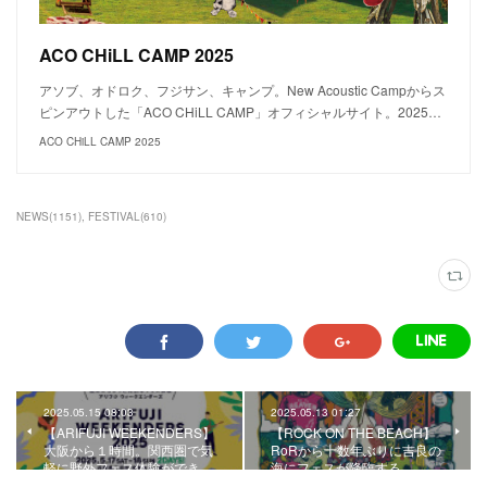
ACO CHiLL CAMP 2025
アソブ、オドロク、フジサン、キャンプ。New Acoustic Campからス
ピンアウトした「ACO CHiLL CAMP」オフィシャルサイト。2025…
ACO CHiLL CAMP 2025
NEWS
(
1151
)
FESTIVAL
(
610
)
2025.05.15 08:03
2025.05.13 01:27
【ARIFUJI WEEKENDERS】
【ROCK ON THE BEACH】
大阪から１時間。関西圏で気
RoRから十数年ぶりに吉良の
軽に野外フェス体験ができ…
海にフェスが降臨する。