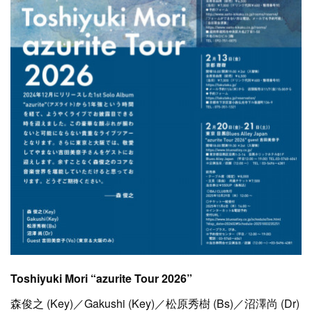
Toshiyuki Mori “azurite Tour 2026”
森俊之 (Key)／Gakushi (Key)／松原秀樹 (Bs)／沼澤尚 (Dr)