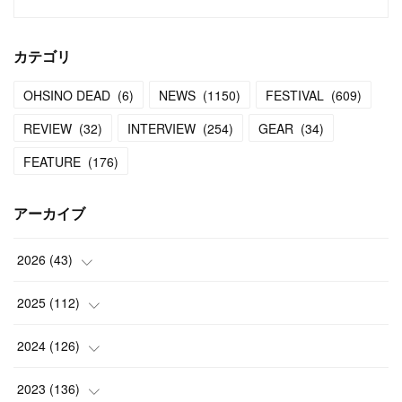
カテゴリ
OHSINO DEAD
(
6
)
NEWS
(
1150
)
FESTIVAL
(
609
)
REVIEW
(
32
)
INTERVIEW
(
254
)
GEAR
(
34
)
FEATURE
(
176
)
アーカイブ
2026
(
43
)
(
2
)
2025
(
112
)
(
3
)
(
7
)
2024
(
126
)
(
5
)
(
13
)
(
7
)
2023
(
136
)