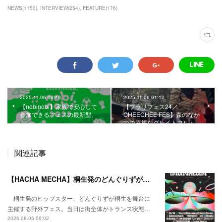
NEWS
(
1150
)
INTERVIEW
(
254
)
FEATURE
(
176
)
2025.11.06 06:40
2025.11.06 01:12
【nobinobi】家族で安心して
【ブラリフェス24／
参加できるフェスの最新型。
CHEECHEE FES】森のなか
での幸福なグレイトフル・…
関連記事
【HACHA MECHA】桐生発のどんぐりずが桐生をハチャメチャに彩る。
桐生発のヒップスター、どんぐりずが桐生を舞台に
主催する野外フェス。当日は街全体がトランス状態…
2026.08.05 06:02