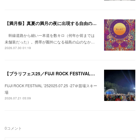
【満月祭】真夏の満月の夜に出現する自由の桃源郷。
幹線道路から細い一本道を数キロ（何年か前までは
未舗装だった）。携帯が圏外になる福島の山のなか…
2026.07.30 01:19
【ブラリフェス25／FUJI ROCK FESTIVAL】日本の夏にはフジロックが欠かせない。
FUJI ROCK FESTIVAL ’252025.07.25 -27＠苗場スキー
場
2026.07.21 05:09
0
コメント