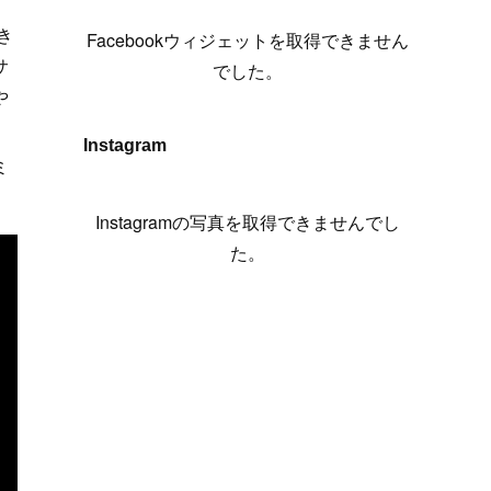
(
6
)
(
7
)
(
7
)
(
7
)
(
13
)
(
12
)
(
10
)
(
9
)
き
Facebookウィジェットを取得できません
(
7
)
(
8
)
(
5
)
(
7
)
(
14
)
(
6
)
(
14
)
サ
でした。
(
7
)
(
4
)
(
5
)
(
8
)
や
(
8
)
(
2
)
(
4
)
(
9
)
(
3
)
(
9
)
Instagram
ミ
(
9
)
(
8
)
(
8
)
(
8
)
(
4
)
Instagramの写真を取得できませんでし
(
5
)
た。