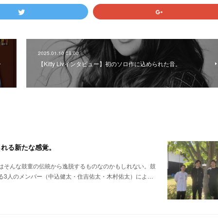
2025.01.10 08:00
ー
【Kitty Livインタビュー】初のソロ作に込められた音。
られる新たな感覚。
はそんな鼓童の伝統から逸脱するものなのかもしれない。鼓
る3人のメンバー（中込健太・住吉佑太・木村佑太）によ…