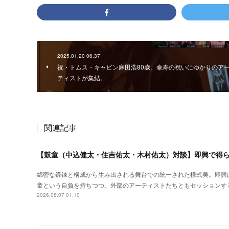
2025.01.20 06:37
祝・トムス・キャビン麻田浩80歳。傘寿の祝いにゆかりのア
ティストが集結。
関連記事
【鼓童（中込健太・住吉佑太・木村佑太）対談】即興で得
綿密な鍛錬と構成から生み出される舞台での統一された様式美。即興
童という自負を持ちつつ、外部のアーティストたちともセッションす
2026.08.07 01:10