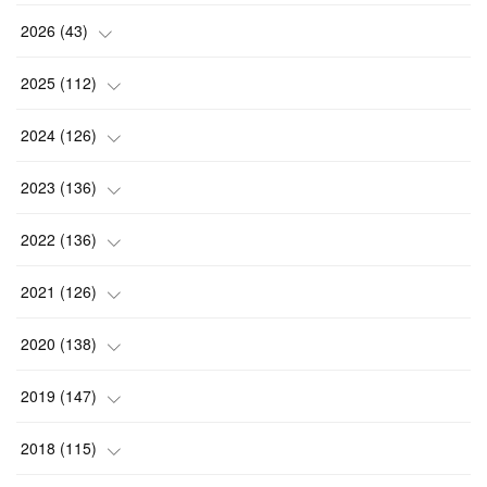
2026
(
43
)
(
2
)
2025
(
112
)
(
3
)
(
7
)
2024
(
126
)
(
5
)
(
13
)
(
7
)
2023
(
136
)
(
13
)
(
15
)
(
13
)
(
4
)
2022
(
136
)
(
6
)
(
12
)
(
15
)
(
15
)
(
6
)
2021
(
126
)
(
2
)
(
12
)
(
23
)
(
21
)
(
20
)
(
13
)
2020
(
138
)
(
6
)
(
6
)
(
17
)
(
15
)
(
22
)
(
13
)
(
9
)
2019
(
147
)
(
6
)
(
6
)
(
5
)
(
14
)
(
11
)
(
9
)
(
14
)
(
14
)
2018
(
115
)
(
14
)
(
4
)