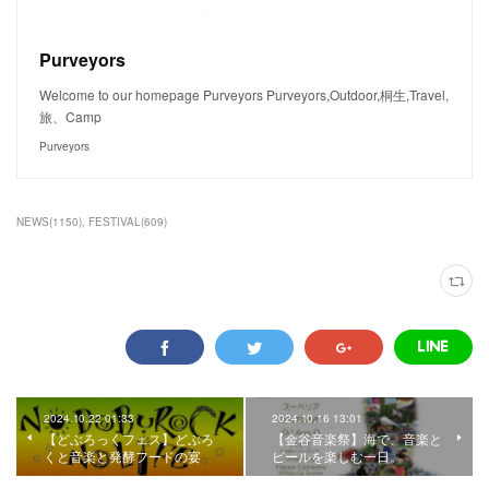
Purveyors
Welcome to our homepage Purveyors Purveyors,Outdoor,桐生,Travel,
旅、Camp
Purveyors
NEWS
(
1150
)
FESTIVAL
(
609
)
2024.10.22 01:33
2024.10.16 13:01
【どぶろっくフェス】どぶろ
【金谷音楽祭】海で、音楽と
くと音楽と発酵フードの宴
ビールを楽しむ一日。