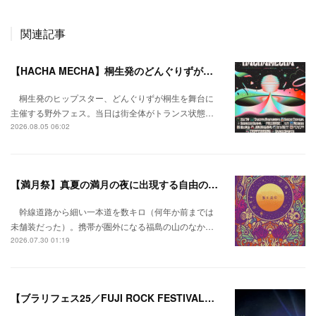
関連記事
【HACHA MECHA】桐生発のどんぐりずが桐生をハチャメチャに彩る。
桐生発のヒップスター、どんぐりずが桐生を舞台に
主催する野外フェス。当日は街全体がトランス状態…
2026.08.05 06:02
【満月祭】真夏の満月の夜に出現する自由の桃源郷。
幹線道路から細い一本道を数キロ（何年か前までは
未舗装だった）。携帯が圏外になる福島の山のなか…
2026.07.30 01:19
【ブラリフェス25／FUJI ROCK FESTIVAL】日本の夏にはフジロックが欠かせない。