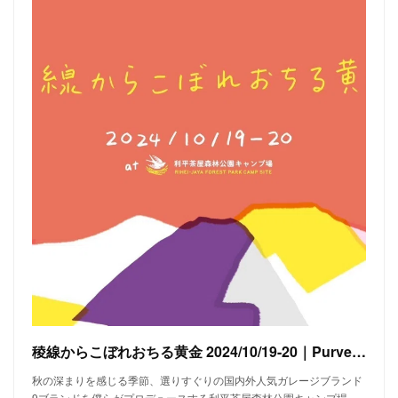
稜線からこぼれおちる黄金 2024/10/19-20｜Purveyors
秋の深まりを感じる季節、選りすぐりの国内外人気ガレージブランド
9ブランドを僕らがプロデュースする利平茶屋森林公園キャンプ場…