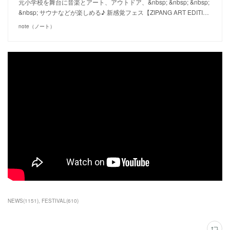
元小学校を舞台に音楽とアート、アウトドア、&nbsp; &nbsp; &nbsp;
&nbsp; サウナなどが楽しめる♪ 新感覚フェス【ZIPANG ART EDITI…
note（ノート）
NEWS
(
1151
)
FESTIVAL
(
610
)