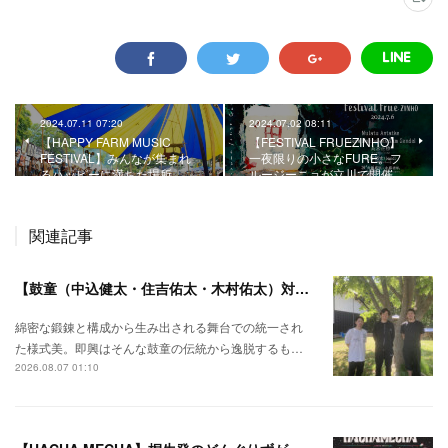
2024.07.11 07:20
2024.07.02 08:11
【HAPPY FARM MUSIC
【FESTIVAL FRUEZINHO】
FESTIVAL】みんなが集まれ
一夜限りの小さなFURE。フ
るハッピーに満ちた場所。
ルージーニョが立川で開催。
関連記事
【鼓童（中込健太・住吉佑太・木村佑太）対談】即興で得られる新たな感覚。
綿密な鍛錬と構成から生み出される舞台での統一され
た様式美。即興はそんな鼓童の伝統から逸脱するも…
2026.08.07 01:10