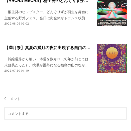
【HACHA MECHA】桐生発のどんぐりずが桐生をハチャメチャに彩る。
桐生発のヒップスター、どんぐりずが桐生を舞台に
主催する野外フェス。当日は街全体がトランス状態…
2026.08.05 06:02
【満月祭】真夏の満月の夜に出現する自由の桃源郷。
幹線道路から細い一本道を数キロ（何年か前までは
未舗装だった）。携帯が圏外になる福島の山のなか…
2026.07.30 01:19
0
コメント