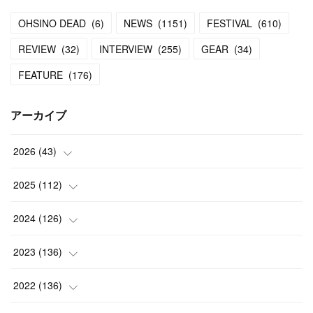
OHSINO DEAD
(
6
)
NEWS
(
1151
)
FESTIVAL
(
610
)
REVIEW
(
32
)
INTERVIEW
(
255
)
GEAR
(
34
)
FEATURE
(
176
)
アーカイブ
2026
(
43
)
(
2
)
2025
(
112
)
(
3
)
(
7
)
2024
(
126
)
(
5
)
(
13
)
(
7
)
2023
(
136
)
(
13
)
(
15
)
(
13
)
(
4
)
2022
(
136
)
(
6
)