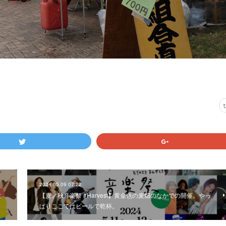
2024.05.09 07:22
験
【麦ノ秋音楽祭 #Harvest】黄金色の麦畑のなかでの開催。やっ
ぱりここではビールで乾杯。