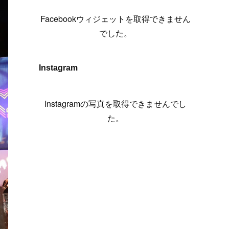
(
6
)
(
7
)
(
7
)
(
7
)
(
13
)
(
12
)
(
10
)
(
9
)
Facebookウィジェットを取得できません
(
7
)
(
8
)
(
5
)
(
7
)
(
14
)
(
6
)
(
14
)
でした。
(
7
)
(
4
)
(
5
)
(
8
)
(
8
)
(
2
)
(
4
)
(
9
)
(
3
)
(
9
)
Instagram
(
9
)
(
8
)
(
8
)
(
8
)
(
4
)
Instagramの写真を取得できませんでし
(
5
)
た。