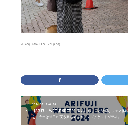
NEWS
(
1150
)
FESTIVAL
(
609
)
2024.05.13 06:55
【ARIFUJI WEEKENDERS】週末にちょっと特別なフェス体
を。今年は当日の夜も楽しめるキャンプチケットが登場。