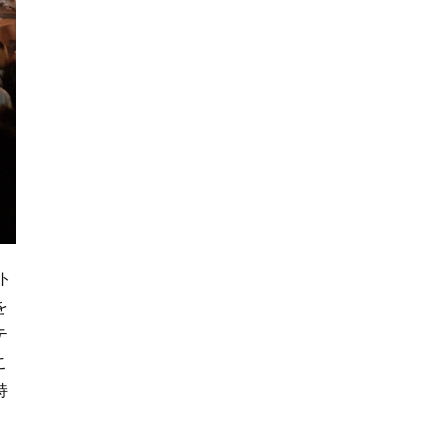
ト
を
テ
こ
持