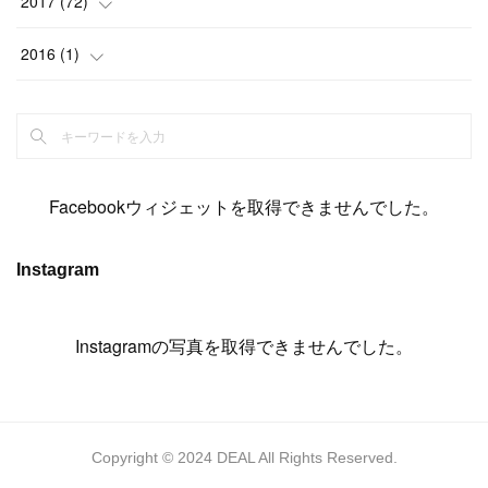
2017
(
72
)
(
8
)
(
18
)
(
8
)
(
6
)
(
15
)
(
18
)
(
22
)
(
17
)
(
16
)
2016
(
1
)
(
5
)
(
8
)
(
16
)
(
10
)
(
6
)
(
12
)
(
13
)
(
14
)
(
14
)
(
1
)
(
8
)
(
7
)
(
10
)
(
13
)
(
15
)
(
11
)
(
15
)
(
9
)
(
9
)
(
6
)
(
3
)
(
8
)
(
11
)
(
16
)
(
12
)
(
13
)
(
17
)
(
8
)
Facebookウィジェットを取得できませんでした。
(
6
)
(
7
)
(
7
)
(
7
)
(
13
)
(
12
)
(
10
)
(
9
)
Instagram
(
7
)
(
8
)
(
5
)
(
7
)
(
14
)
(
6
)
(
14
)
(
7
)
(
4
Instagramの写真を取得できませんでした。
)
(
5
)
(
8
)
(
8
)
(
2
)
(
4
)
(
9
)
(
3
)
(
9
)
(
9
)
(
8
)
(
8
)
Copyright © 2024 DEAL All Rights Reserved.