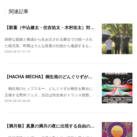
関連記事
【鼓童（中込健太・住吉佑太・木村佑太）対談】即興で得られる新たな感覚。
綿密な鍛錬と構成から生み出される舞台での統一され
た様式美。即興はそんな鼓童の伝統から逸脱するも…
2026.08.07 01:10
【HACHA MECHA】桐生発のどんぐりずが桐生をハチャメチャに彩る。
桐生発のヒップスター、どんぐりずが桐生を舞台に
主催する野外フェス。当日は街全体がトランス状態…
2026.08.05 06:02
【満月祭】真夏の満月の夜に出現する自由の桃源郷。