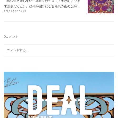
幹線道路から細い一本道を数キロ（何年か前までは
未舗装だった）。携帯が圏外になる福島の山のなか…
2026.07.30 01:19
0
コメント