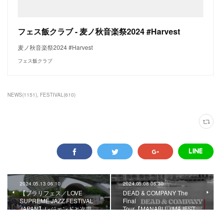
フェス飯クラブ - 麦ノ秋音楽祭2024 #Harvest
麦ノ秋音楽祭2024 #Harvest
フェス飯クラブ
NEWS
(
1151
)
FESTIVAL
(
610
)
2024.05.13 06:10
2024.05.08 06:30
【ブラリフェス／LOVE
DEAD & COMPANY The
SUPREME JAZZ FESTIVAL
Final
JAPAN】レジェンドと次世…
Tour【MANABU（MAJEST…