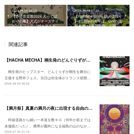
2024.04.24 02:13
2024.04.18 07:30
【赤壁音楽祭2024 犬ってば
【Rainbow Disco Club 2024
かりの亀】犬式がオーガナイ
】 15周年の今年は、GWの混
ズするフェス。40を超える…
雑を避け1週間前倒して開…
関連記事
【HACHA MECHA】桐生発のどんぐりずが桐生をハチャメチャに彩る。
桐生発のヒップスター、どんぐりずが桐生を舞台に
主催する野外フェス。当日は街全体がトランス状態…
2026.08.05 06:02
【満月祭】真夏の満月の夜に出現する自由の桃源郷。
幹線道路から細い一本道を数キロ（何年か前までは
未舗装だった）。携帯が圏外になる福島の山のなか…
2026.07.30 01:19