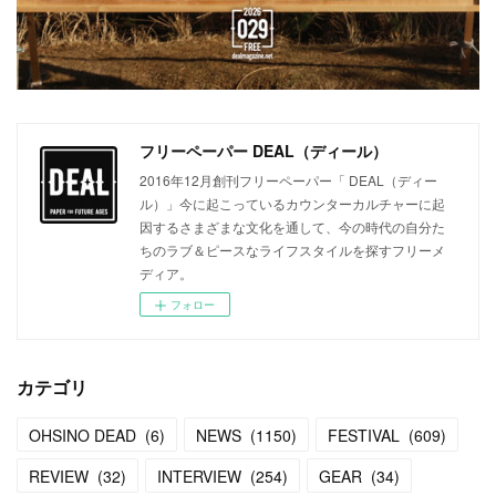
フリーペーパー DEAL（ディール）
2016年12月創刊フリーペーパー「 DEAL（ディー
ル）」今に起こっているカウンターカルチャーに起
因するさまざまな文化を通して、今の時代の自分た
ちのラブ＆ピースなライフスタイルを探すフリーメ
ディア。
フォロー
カテゴリ
OHSINO DEAD
(
6
)
NEWS
(
1150
)
FESTIVAL
(
609
)
REVIEW
(
32
)
INTERVIEW
(
254
)
GEAR
(
34
)