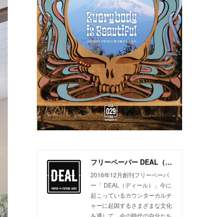
フリーペーパー DEAL（ディール）
2016年12月創刊フリーペーパ
ー「 DEAL（ディール）」今に
起こっているカウンターカルチ
ャーに起因するさまざまな文化
を通して、今の時代の自分たち