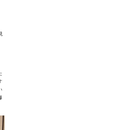
見
た
す
い
爆