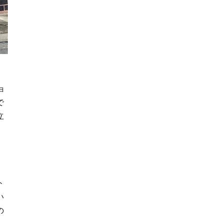
ョ
で
立
ト
い
の