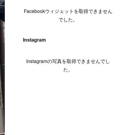
(
6
)
(
7
)
(
7
)
(
7
)
(
13
)
(
12
)
(
10
)
(
9
)
Facebookウィジェットを取得できません
(
7
)
(
8
)
(
5
)
(
7
)
(
14
)
(
6
)
(
14
)
でした。
(
7
)
(
4
)
(
5
)
(
8
)
(
8
)
(
2
)
(
4
)
(
9
)
(
3
)
(
9
)
Instagram
(
9
)
(
8
)
(
8
)
(
8
)
(
4
)
Instagramの写真を取得できませんでし
(
5
)
た。