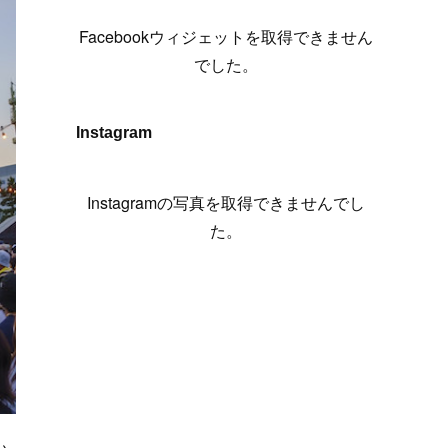
(
6
)
(
7
)
(
7
)
(
7
)
(
13
)
(
12
)
(
10
)
(
9
)
Facebookウィジェットを取得できません
(
7
)
(
8
)
(
5
)
(
7
)
(
14
)
(
6
)
(
14
)
でした。
(
7
)
(
4
)
(
5
)
(
8
)
(
8
)
(
2
)
(
4
)
(
9
)
(
3
)
(
9
)
Instagram
(
9
)
(
8
)
(
8
)
(
8
)
(
4
)
Instagramの写真を取得できませんでし
(
5
)
た。
い