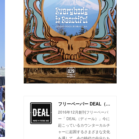
フリーペーパー DEAL（ディール）
2016年12月創刊フリーペーパ
ー「 DEAL（ディール）」今に
起こっているカウンターカルチ
ャーに起因するさまざまな文化
を通して、今の時代の自分たち