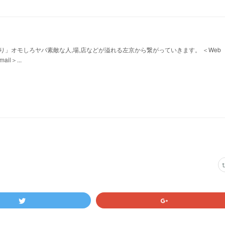
」オモしろヤバ素敵な人,場,店などが溢れる左京から繋がっていきます。 ＜Web
mail＞...