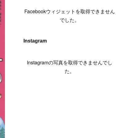
(
6
)
(
7
)
(
7
)
(
7
)
(
13
)
(
12
)
(
10
)
(
9
)
Facebookウィジェットを取得できません
(
7
)
(
8
)
(
5
)
(
7
)
(
14
)
(
6
)
(
14
)
でした。
(
7
)
(
4
)
(
5
)
(
8
)
(
8
)
(
2
)
(
4
)
(
9
)
(
3
)
(
9
)
Instagram
(
9
)
(
8
)
(
8
)
(
8
)
(
4
)
Instagramの写真を取得できませんでし
(
5
)
た。