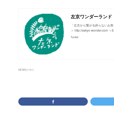
左京ワンダーランド
「左京から繋がる終らないお祭り
＞ http://sakyo-wonder.com ＜E
Tumblr
NEWS
(
1151
)