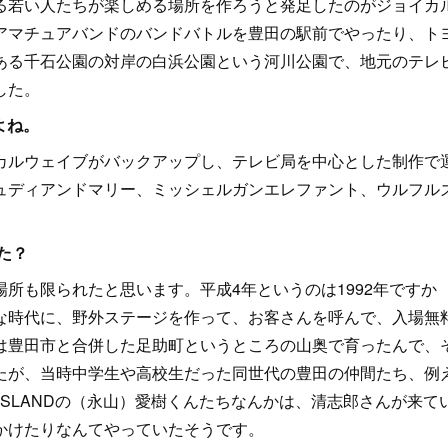
る若い人たちが楽しめる場所を作ろうと発足したのがジョイカ
アマチュアバンドのバンドバトルを豊田の駅前でやったり、ト
ある千石公園の対岸の白浜公園という河川公園で、地元のテレ
した。
よね。
ルウェイブがバックアップし、テレビ局を中心とした制作で
ュディアンドマリー、ミッシェルガンエレファント、ウルフル
た？
も限られたと思います。平成4年というのは1992年ですか
な時代に、野外ステージを作って、お客さんを呼んで、入場無
は豊田市と合併した足助町というところの山奥で育ったんで、
たが、当時中学生や高校生だった同世代の豊田の仲間たち、例
 ISLANDの（永山）愛樹くんたちなんかは、清志郎さんが来て
かけたりなんてやっていたそうです。