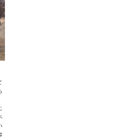
て
ち
じ
ベ
ハ
は