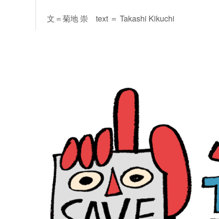
文＝菊地 崇 text ＝ Takashi Kikuchi