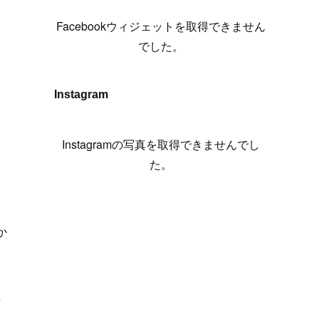
(
6
)
(
7
)
(
7
)
(
7
)
(
13
)
(
12
)
(
10
)
(
9
)
Facebookウィジェットを取得できません
(
7
)
(
8
)
(
5
)
(
7
)
(
14
)
(
6
)
(
14
)
でした。
(
7
)
(
4
)
(
5
)
(
8
)
(
8
)
(
2
)
(
4
)
(
9
)
(
3
)
(
9
)
Instagram
(
9
)
(
8
)
(
8
)
(
8
)
(
4
)
Instagramの写真を取得できませんでし
(
5
)
た。
か
市