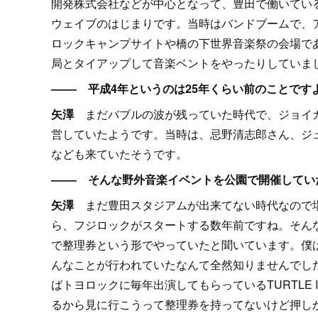
開発株式会社などが中心となって、豊田で働いてい
ウェイブのはじまりです。当時はバンドブームで、
ロックキャンプサイトや橋の下世界音楽祭の会場で
局とタイアップして音楽ベントをやったりしていま
–––– 平成4年というのは25年くらい前のことです
矢澤
まだバブルの波が残っていた時代で、ジョイカ
営していたようです。当時は、忌野清志郎さん、ジ
なども来ていたそうです。
–––– そんな野外音楽イベントを公園で開催してい
矢澤
まだ豊田スタジアムが出来てない時代なので場所
ら、フジロックがスタートする数年前ですね。そん
で整理券という形でやっていたと聞いています。僕
んなことが行われていたなんて全然知りませんでし
ばトヨロックに毎年出演してもらっているTURTLE
るから見に行こうって整理券を持ってないけど押し