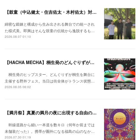
【鼓童（中込健太・住吉佑太・木村佑太）対談】即興で得られる新たな感覚。
綿密な鍛錬と構成から生み出される舞台での統一され
た様式美。即興はそんな鼓童の伝統から逸脱するも…
2026.08.07 01:10
【HACHA MECHA】桐生発のどんぐりずが桐生をハチャメチャに彩る。
桐生発のヒップスター、どんぐりずが桐生を舞台に
主催する野外フェス。当日は街全体がトランス状態…
2026.08.05 06:02
【満月祭】真夏の満月の夜に出現する自由の桃源郷。
幹線道路から細い一本道を数キロ（何年か前までは
未舗装だった）。携帯が圏外になる福島の山のなか…
2026.07.30 01:19