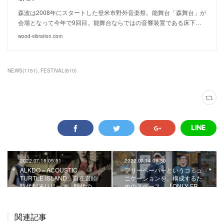
森波は2008年にスタートした登米市野外音楽祭。能舞台「森舞台」が
会場となって今年で9回目。能舞台ならではの音響装置である床下…
wood-vibration.com
NEWS
(
1151
)
FESTIVAL
(
610
)
2022.07.18 05:51
2022.07.14 08:30
ALKDO＝ACOUSTIC
フリーペーパーというコミュ
TURTLE ISLAND、自在遊睦
ニケーションを、構成するた
時代到来リリース。時代の…
めのスペース。【ONLY FR…
関連記事