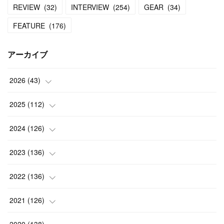
REVIEW
(
32
)
INTERVIEW
(
254
)
GEAR
(
34
)
FEATURE
(
176
)
アーカイブ
2026
(
43
)
(
2
)
2025
(
112
)
(
3
)
(
7
)
2024
(
126
)
(
5
)
(
13
)
(
7
)
2023
(
136
)
(
13
)
(
15
)
(
13
)
(
4
)
2022
(
136
)
(
6
)
(
12
)
(
15
)
(
15
)
(
6
)
2021
(
126
)
(
2
)
(
12
)
(
23
)
(
21
)
(
20
)
(
13
)