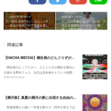
2022.02.28 09:14
2022.02.17 05:00
【the JOINTSインタビュー】
どこかで不要になったものを
富士の自然の中で音楽を楽し
生かす循環型オーガニック農
むことからつながっていく…
業。【野原健史（のはら農…
関連記事
【HACHA MECHA】桐生発のどんぐりずが桐生をハチャメチャに彩る。
桐生発のヒップスター、どんぐりずが桐生を舞台に
主催する野外フェス。当日は街全体がトランス状態…
2026.08.05 06:02
【満月祭】真夏の満月の夜に出現する自由の桃源郷。
幹線道路から細い一本道を数キロ（何年か前までは