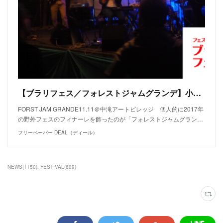
【ブラリフェス／フォレストジャムグランデ】小さなフェスを支えるバンドたちの森のなかでの競演。
FORST JAM GRANDE11.11＠中滝アートビレッジ 個人的に2017年
の野外フェスのフィナーレを飾ったのが「フォレストジャムグラン…
フリーペーパー DEAL（ディール）
NEWS
(
1150
)
FESTIVAL
(
609
)