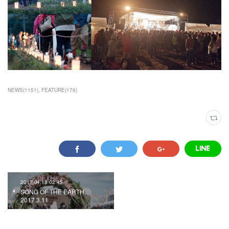
NEWS
(
1151
)
FEATURE
(
176
)
2017.04.18 02:45
SONG OF THE EARTH
2017.3.11