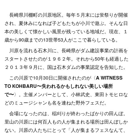
長崎県川棚町の川原地区。毎年５月末には蛍祭りが開催
され、夏休みになれば子どもたちが小川で遊ぶ。そんな日
本の美しくて懐かしい風景が残っている地域だ。現在、１
歳から90歳までの13世帯53人がここで暮らしている。
川原を流れる石木川に、長崎県がダム建設事業の計画を
スタートさせたのが１９６２年。それから50年も経過した
２０１３年９月に、国は石木ダムの事業認定を告知した。
この川原で10月30日に開催されたのが〈
A WITNESS
TO KOHBARU〜失われるかもしれない美しい場所
で〜
〉。主催メンバーとして、小林武史、東田トモヒロな
どのミュージシャンも名を連ねた野外フェスだ。
会場になったのは、稲刈りが終わったばかりの田んぼ。
里山の川原には何百人もの人が集まれる場所は田んぼしか
ない。川原の人たちにとって「人が集まるフェスなんて、