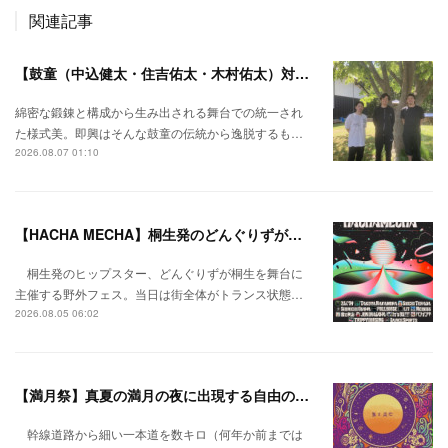
関連記事
【鼓童（中込健太・住吉佑太・木村佑太）対談】即興で得られる新たな感覚。
綿密な鍛錬と構成から生み出される舞台での統一され
た様式美。即興はそんな鼓童の伝統から逸脱するも…
2026.08.07 01:10
【HACHA MECHA】桐生発のどんぐりずが桐生をハチャメチャに彩る。
桐生発のヒップスター、どんぐりずが桐生を舞台に
主催する野外フェス。当日は街全体がトランス状態…
2026.08.05 06:02
【満月祭】真夏の満月の夜に出現する自由の桃源郷。
幹線道路から細い一本道を数キロ（何年か前までは