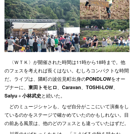
〈ＷＴＫ〉が開催された時間は11時から18時まで。他
のフェスを考えれば長くはない。むしろコンパクトな時間
だ。ライブは、隣町の波佐見町出身の
PONDLOW
をオー
プナーに、
東田トモヒロ
、
Caravan
、
TOSHI‐LOW
、
Salyu
＋
小林武史
と続いた。
どのミュージシャンも、なぜ自分がここにいて演奏をし
ているのかをステージで確かめていたのかもしれない。目
の前ある風景は、他のどのフェスとも違っていたはずだ。
川原のおばちゃんたちは、 「こうばるの秋を味わお