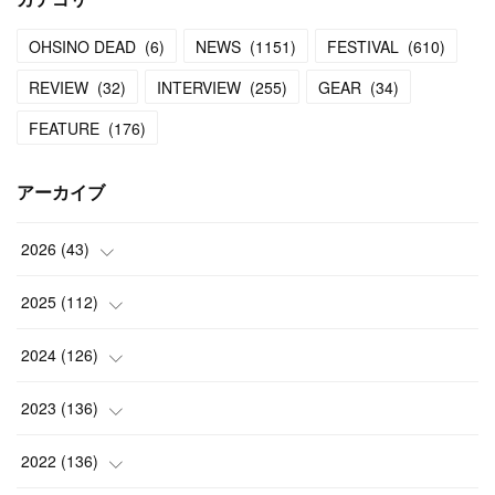
OHSINO DEAD
(
6
)
NEWS
(
1151
)
FESTIVAL
(
610
)
REVIEW
(
32
)
INTERVIEW
(
255
)
GEAR
(
34
)
FEATURE
(
176
)
アーカイブ
2026
(
43
)
(
2
)
2025
(
112
)
(
3
)
(
7
)
2024
(
126
)
(
5
)
(
13
)
(
7
)
2023
(
136
)
(
13
)
(
15
)
(
13
)
(
4
)
2022
(
136
)