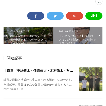
2021.09.24 07:29
2021.09.23 01:00
会場を変更して春に続いて開
【いとうせいこう】福島の
催が予定されていたカメノワ
方々の話を聞き、その体験を
サーカスが中止に。
文字で伝える。
関連記事
【鼓童（中込健太・住吉佑太・木村佑太）対談】即興で得られる新たな感覚。
綿密な鍛錬と構成から生み出される舞台での統一され
た様式美。即興はそんな鼓童の伝統から逸脱するも…
2026.08.07 01:10