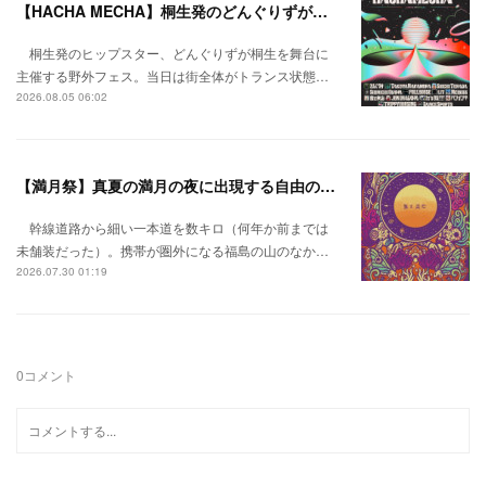
【HACHA MECHA】桐生発のどんぐりずが桐生をハチャメチャに彩る。
桐生発のヒップスター、どんぐりずが桐生を舞台に
主催する野外フェス。当日は街全体がトランス状態…
2026.08.05 06:02
【満月祭】真夏の満月の夜に出現する自由の桃源郷。
幹線道路から細い一本道を数キロ（何年か前までは
未舗装だった）。携帯が圏外になる福島の山のなか…
2026.07.30 01:19
0
コメント