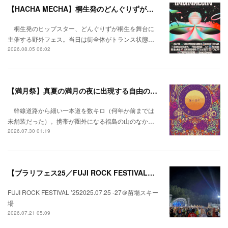
【HACHA MECHA】桐生発のどんぐりずが桐生をハチャメチャに彩る。
桐生発のヒップスター、どんぐりずが桐生を舞台に
主催する野外フェス。当日は街全体がトランス状態…
2026.08.05 06:02
【満月祭】真夏の満月の夜に出現する自由の桃源郷。
幹線道路から細い一本道を数キロ（何年か前までは
未舗装だった）。携帯が圏外になる福島の山のなか…
2026.07.30 01:19
【ブラリフェス25／FUJI ROCK FESTIVAL】日本の夏にはフジロックが欠かせない。
FUJI ROCK FESTIVAL ’252025.07.25 -27＠苗場スキー
場
2026.07.21 05:09