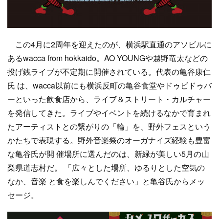
この4月に2周年を迎えたのが、横浜駅直通のアソビルに
あるwacca from hokkaido。AO YOUNGや越野竜太などの
投げ銭ライブが不定期に開催されている。代表の亀谷康仁
氏 は、wacca以前にも横浜反町の亀谷食堂やドゥビドゥバ
ーといった飲食店から、ライブ＆ストリート・カルチャー
を発信してきた。ライブやイベントを続けるなかで育まれ
たアーティストとの繋がりの「輪」を、野外フェスという
かたちで表現する。野外音楽祭のオーガナイズ経験も豊富
な亀谷氏が開 催場所に選んだのは、新緑が美しい5月の山
梨県道志村だ。 「広々とした場所、ゆるりとした空気の
なか、音楽 と食を楽しんでください」と亀谷氏からメッ
セージ。