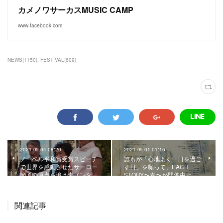
カメノワサーカスMUSIC CAMP
www.facebook.com
NEWS
(
1150
)
FESTIVAL
(
609
)
2021.05.04 08:20
2021.05.01 01:16
ノーベル平和賞受賞スピーチ
誰もが「心地よく一日を過ご
で世界を感動させたサーロー
す日」を願って、EACH
節子の原点を追う毒メンタ…
STORY〜春〜が開催中止。
関連記事